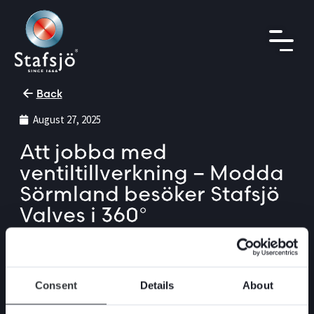
Back
August 27, 2025
Att jobba med
ventiltillverkning – Modda
Sörmland besöker Stafsjö
Valves i 360°
I den här 360°-filmen får du hänga med Modda
Sörmland när de besöker oss på Stafsjö Valves
för att lära sig mer om vad det innebär att
Consent
Details
About
utveckla och tillverka skjutspjällsventiler. För