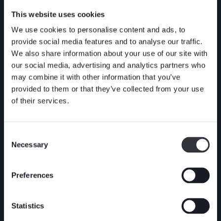
bästa upplevelse rekommenderar vi att du
använder en mobiltelefon eller ett VR-headset.
This website uses cookies
We use cookies to personalise content and ads, to
provide social media features and to analyse our traffic.
We also share information about your use of our site with
our social media, advertising and analytics partners who
may combine it with other information that you’ve
provided to them or that they’ve collected from your use
of their services.
Consent
Necessary
Selection
Preferences
I 360-grader kan du kika runt i verkstaden, uppleva arbetsmiljön
och få en inblick i de spännande utmaningarna som
Statistics
ventilexperterna på Stafsjö möter varje dag. Johan Magnusson
från Stafsjö guidar genom en värld av skjutspjällsventiler och