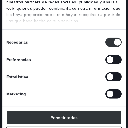
nuestros partners de redes sociales, publicidad y análisis
web, quienes pueden combinarla con otra información que
les haya proporcionado o que hayan recopilado a partir del
uso que haya hecho de sus servicios.
Selección
Necesarias
de
consentimiento
Preferencias
Estadística
01
Stafsjö broaden its product
range with the new HL
MAY
Marketing
valve
Permitir todas