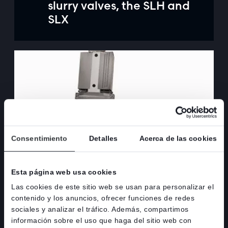
slurry valves, the SLH and
SLX
Consentimiento
Detalles
Acerca de las cookies
Esta página web usa cookies
01
Stafsjö aim for high
Las cookies de este sitio web se usan para personalizar el
pressure applications with
contenido y los anuncios, ofrecer funciones de redes
OCT
sociales y analizar el tráfico. Además, compartimos
the HX valve
información sobre el uso que haga del sitio web con