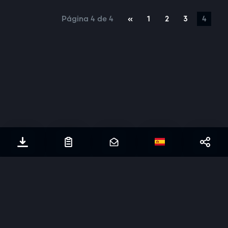
Página 4 de 4
«
1
2
3
4
© Stafsjö
2026