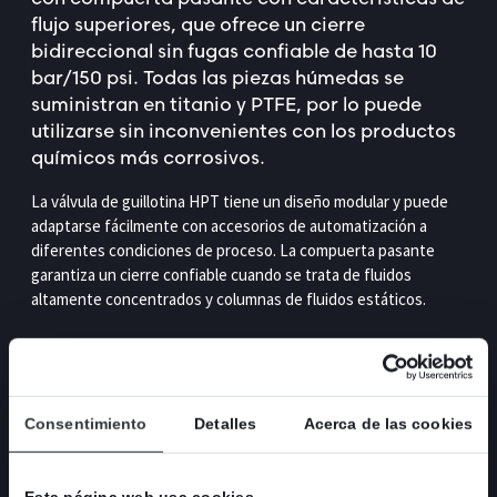
flujo superiores, que ofrece un cierre
bidireccional sin fugas confiable de hasta 10
bar/150 psi. Todas las piezas húmedas se
suministran en titanio y PTFE, por lo puede
utilizarse sin inconvenientes con los productos
químicos más corrosivos.
La válvula de guillotina HPT tiene un diseño modular y puede
adaptarse fácilmente con accesorios de automatización a
diferentes condiciones de proceso. La compuerta pasante
garantiza un cierre confiable cuando se trata de fluidos
altamente concentrados y columnas de fluidos estáticos.
La válvula HPT es una de las cinco válvulas de la gama de
productos de Stafsjö con compuertas pasantes. La válvula HG
representa el estándar. La HL es una versión delgada de la HG,
Consentimiento
Detalles
Acerca de las cookies
mientras que la HP es la versión de alta presión. La HX es una
versión para alta presión extrema, también disponible en
titanio, a pedido.