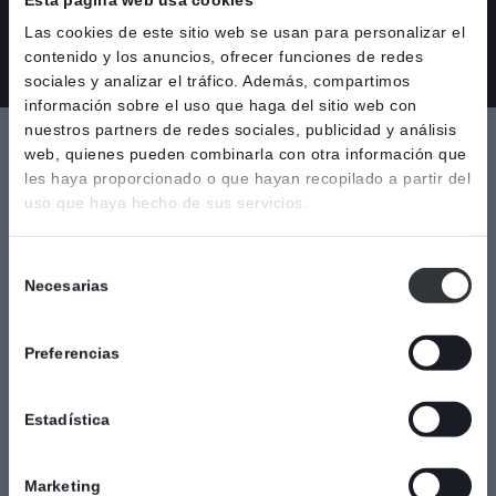
Esta página web usa cookies
Descargue la hoja de datos del producto para obtener
Las cookies de este sitio web se usan para personalizar el
información técnica adicional.
contenido y los anuncios, ofrecer funciones de redes
sociales y analizar el tráfico. Además, compartimos
información sobre el uso que haga del sitio web con
nuestros partners de redes sociales, publicidad y análisis
Especificaciones
web, quienes pueden combinarla con otra información que
les haya proporcionado o que hayan recopilado a partir del
uso que haya hecho de sus servicios.
Técnica de cierre
Material del cuerpo de la
válvula
Bidireccional
Selección
Titanio
Pasante
Necesarias
de
Industrias
Material del asiento de la
consentimiento
válvula
Papeleras y plantas de
Preferencias
celulosa
PTFE
Química
Tipo de conexión
Estadística
Oblea/Semi-lug
Marketing