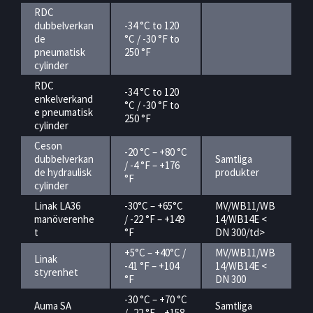
RDC
dubbelverkan
-34 °C to 120
de
°C / -30 °F to
pneumatisk
250 °F
cylinder
RDC
-34 °C to 120
enkelverkand
°C / -30 °F to
e pneumatisk
250 °F
cylinder
Ceson
-20 °C – +80 °C
dubbelverkan
Samtliga
/ -4 °F – +176
de hydraulisk
produkter
°F
cylinder
Linak LA36
-30°C – +65°C
MV/WB11/WB
manöverenhe
/ -22 °F – +149
14/WB14E <
t
°F
DN 300/td>
+5°C – +40°C /
MV/WB11/WB
Linak
-41 °F – +104
14/WB14E <
styrenhet
°F
DN 300
-30 °C – +70 °C
Auma SA
Samtliga
/ -22 °F – +158