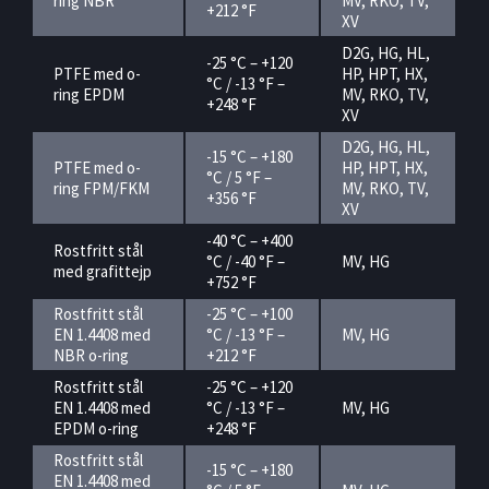
ring NBR
MV, RKO, TV,
+212 °F
XV
D2G, HG, HL,
-25 °C – +120
PTFE med o-
HP, HPT, HX,
°C / -13 °F –
ring EPDM
MV, RKO, TV,
+248 °F
XV
D2G, HG, HL,
-15 °C – +180
PTFE med o-
HP, HPT, HX,
°C / 5 °F –
ring FPM/FKM
MV, RKO, TV,
+356 °F
XV
-40 °C – +400
Rostfritt stål
°C / -40 °F –
MV, HG
med grafittejp
+752 °F
Rostfritt stål
-25 °C – +100
EN 1.4408 med
°C / -13 °F –
MV, HG
NBR o-ring
+212 °F
Rostfritt stål
-25 °C – +120
EN 1.4408 med
°C / -13 °F –
MV, HG
EPDM o-ring
+248 °F
Rostfritt stål
-15 °C – +180
EN 1.4408 med