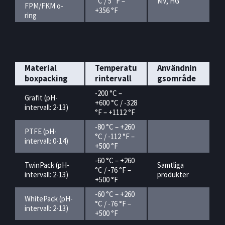
°C / 5 °F –
MV, HG
FPM/FKM o-
+356 °F
ring
Material
Temperatu
Användnin
boxpacking
rintervall
gsområde
-200 °C –
Grafit (pH-
+600 °C / -328
intervall: 2-13)
°F – +1112 °F
-80 °C – +260
PTFE (pH-
°C / -112 °F –
intervall: 0-14)
+500 °F
-60 °C – +260
TwinPack (pH-
Samtliga
°C / -76 °F –
intervall: 2-13)
produkter
+500 °F
-60 °C – +260
WhitePack (pH-
°C / -76 °F –
intervall: 2-13)
+500 °F