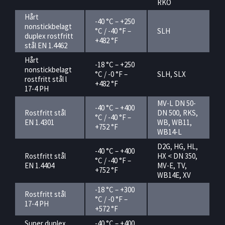
RKO
Hårt
-40 °C – +250
nonstickbelagt
°C / -40 °F –
SLH
duplex rostfritt
+482 °F
stål EN 1.4462
Hårt
-18 °C – +250
nonstickbelagt
°C / -0 °F –
SLH, SLX
rostfritt stål l
+482 °F
17-4 PH
MV-L DN 50-
-40 °C – +400
Rostfritt stål
DN 500, RKS,
°C / -40 °F –
EN 1.4301
WB, WB11,
+752 °F
WB14-L
D2G, HG, HL,
-40 °C – +400
Rostfritt stål
HX < DN 350,
°C / -40 °F –
EN 1.4404
MV-E, TV,
+752 °F
WB14E, XV
-18 °C – +300
Rostfritt stål
°C / -0 °F –
17-4 PH
+572 °F
Super duplex
-40 °C – +400