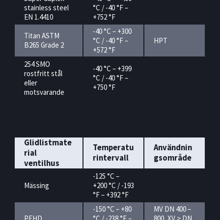
stainless steel
°C / -40 °F –
EN 1.4410
+752 °F
-40 °C – +300
Titan ASTM
°C / -40 °F –
HPT
B265 Grade 2
+572 °F
254 SMO
-40 °C – +399
rostfritt stål
°C / -40 °F –
eller
+750 °F
motsvarande
Glidlistmate
Temperatu
Användnin
rial
rintervall
gsområde
ventilhus
-125 °C –
Mässing
+200 °C / -193
°F – +392 °F
-150 °C – +80
MV DN 400 –
PEHD
°C / -238 °F –
800, XV > DN