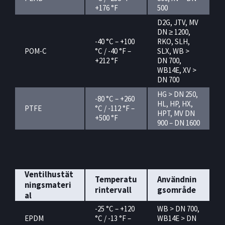
+176 °F
500
D2G, JTV, MV
DN ≥ 1200,
-40 °C – +100
RKO, SLH,
POM-C
°C / -40 °F –
SLX, WB >
+212 °F
DN 700,
WB14E, XV >
DN 700
HG > DN 250,
-80 °C – +260
HL, HP, HX,
PTFE
°C / -112 °F –
HPT, MV DN
+500 °F
900 – DN 1600
Ventilhustät
Temperatu
Användnin
ningsmateri
rintervall
gsområde
al
-25 °C – +120
WB > DN 700,
EPDM
°C / -13 °F –
WB14E > DN