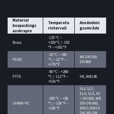
Material
Temperatu
Användnin
boxpackings
rintervall
gsområde
avskrapre
-125 °C –
Brass
+200 °C / -193
°F – +392 °F
-30 °C – +80
MV DN 500-
PEHD
°C / -22 °F –
DN 800
+176 °F
-80 °C – +280
PTFE
°C / -112 °F –
HX, WB14E
+536 °F
SLV, SLF,
SLH, SLX, XV
-200 °C – +85
< DN 600, WB
UHMW-PE
°C / -328 °F –
350-DN 600,
+185 °F
WB11/WB14
DN 200-DN