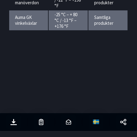
manöverdon
produkter
°F
-25 °C – + 80
Auma GK
Samtliga
°C / -13 °F –
vinkelväxlar
produkter
+176 °F