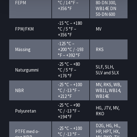
FEPM
°C / 14 °F –
80-DN 300,
+356 °F
WB14E DN
50-DN 600
-15 °C – +180
FPM/FKM
°C / 5 °F –
MV
+356 °F
-125 °C –
Mässing
+200 °C / -193
RKS
°F – +392 °F
-25 °C – +80
SLF, SLH,
Naturgummi
°C / 5 °F –
SLV and SLX
+176 °F
-25 °C – +100
MV, RKS, WB,
NBR
°C / -13 °F –
WB11, WB14,
+212 °F
WB14E
-25 °C – +90
HG, JTV, MV,
Polyuretan
°C / -13 °F –
RKO
+194 °F
D2G, HG, HL,
-25 °C – +100
PTFE med o-
HP, HPT, HX,
°C / -13 °F –