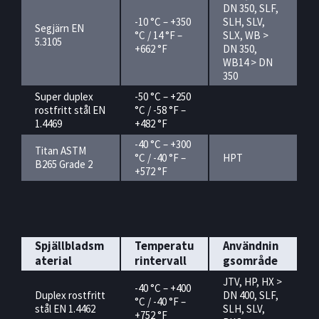
DN 350, SLF,
-10 °C – +350
SLH, SLV,
Segjärn EN
°C / 14 °F –
SLX, WB >
5.3105
+662 °F
DN 350,
WB14 > DN
350
Super duplex
-50 °C – +250
rostfritt stål EN
°C / -58 °F –
1.4469
+482 °F
-40 °C – +300
Titan ASTM
°C / -40 °F –
HPT
B265 Grade 2
+572 °F
Spjällbladsm
Temperatu
Användnin
aterial
rintervall
gsområde
JTV, HP, HX >
-40 °C – +400
Duplex rostfritt
DN 400, SLF,
°C / -40 °F –
stål EN 1.4462
SLH, SLV,
+752 °F