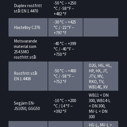
-50 °C – +250
Duplex rostfritt
°C / -58 °F –
stål EN 1.4470
+482 °F
-30 °C – +425
Hastelloy C276
°C / -22 °F –
+797 °F
Motsvarande
-40 °C – +399
material som
°C / -40 °F –
254 SMO
+750 °F
rostfritt stål
D2G, HG, HL,
-50 °C – +400
HP, HX, JT,
Rostfritt stål
°C / -58 °F –
JTV, MV,
EN 1.4408
+752 °F
RKO, TV,
WB14E, XV
WB11 < DN
-10 °C – +200
300, WB14-L
Segjärn EN-
°C / 14 °F –
< DN 300,
JS1050, GGG50
+392 °F
MV-L < DN
300
HG-L, MV-L >