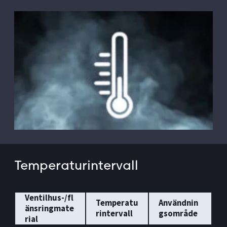
Temperaturintervall
Ventilhus-/fl
Temperatu
Användnin
änsringmate
rintervall
gsområde
rial