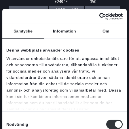
+248 °F
350
-10 °C – + 180
WB14E > DN
FEPM
°C / 14 °F –
350
+356 °F
HL, HG > DN
Samtycke
Information
Om
300, HP, HX >
DN 350, JTV,
MHE DN 800,
Denna webbplats använder cookies
MV DN 900-
DN 1600,
Vi använder enhetsidentifierare för att anpassa innehållet
-15 °C – +180
RKO > DN
FPM/FKM
°C / 5 °F –
och annonserna till användarna, tillhandahålla funktioner
300, SLV DN
+356
för sociala medier och analysera vår trafik. Vi
700-DN 900,
vidarebefordrar även sådana identifierare och annan
SLF > DN
450, SLH >
information från din enhet till de sociala medier och
DN 350, SLX
annons- och analysföretag som vi samarbetar med. Dessa
> DN 350, XV
kan i sin tur kombinera informationen med annan
> DN 700
information som du har tillhandahållit eller som de har
-50 °C – +550
HG DN 50-DN
samlat in när du har använt deras tjänster.
Grafittejp
°C / -58 °F –
150, RKO DN
Samtyckesval
+1022 °F
100-DN 250
Nödvändig
-25 °C – +100
WB > DN 700,