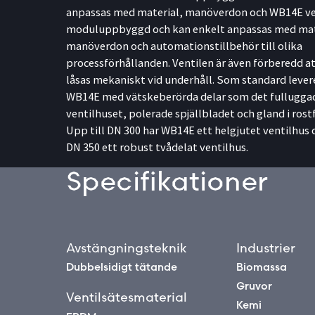
anpassas med material, manöverdon och WB14E ve
moduluppbyggd och kan enkelt anpassas med mat
manöverdon och automationstillbehör till olika
processförhållanden. Ventilen är även förberedd a
låsas mekaniskt vid underhåll. Som standard lever
WB14E med vätskeberörda delar som det fullugga
ventilhuset, polerade spjällbladet och gland i rostfr
Upp till DN 300 har WB14E ett helgjutet ventilhus 
DN 350 ett robust tvådelat ventilhus.
Specifikationer
Avstängningsteknik
Industrier
Dubbelsidigt tätande
Biomassa
Gruvor
Ventilsätesmaterial
Kemi