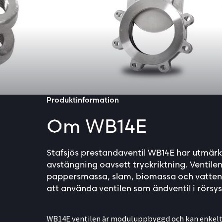
Produktinformation
Om WB14E
Stafsjös prestandaventil WB14E har utmärk
avstängning oavsett tryckriktning. Ventilen
pappersmassa, slam, biomassa och vatten. 
att använda ventilen som ändventil i rörsy
WB14E ventilen är moduluppbyggd och kan enkel