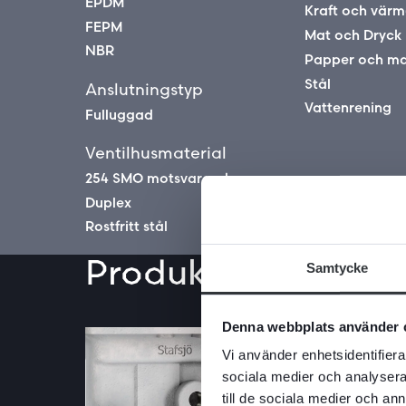
EPDM
Kraft och värm
FEPM
Mat och Dryck
NBR
Papper och m
Stål
Anslutningstyp
Vattenrening
Fulluggad
Ventilhusmaterial
254 SMO motsvarande
Duplex
Rostfritt stål
Produktegenskape
Samtycke
Denna webbplats använder 
Vi använder enhetsidentifierar
sociala medier och analysera 
till de sociala medier och a