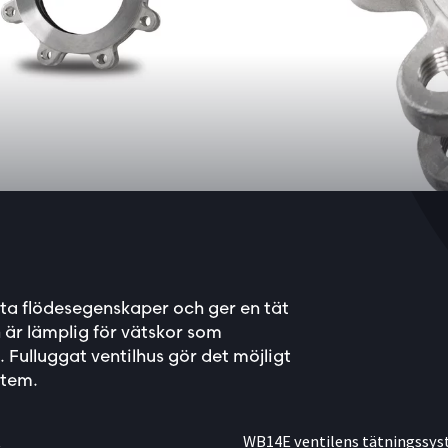
ta flödesegenskaper och ger en tät
 är lämplig för vätskor som
Fulluggat ventilhus gör det möjligt
stem.
t
WB14E ventilens tätningssyst