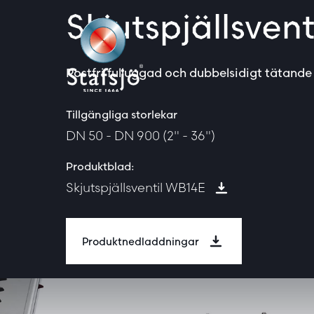
Skjutspjällsven
Rostfri fulluggad och dubbelsidigt tätande s
Tillgängliga storlekar
DN 50 - DN 900 (2" - 36")
Produktblad:
Skjutspjällsventil WB14E
Produktnedladdningar