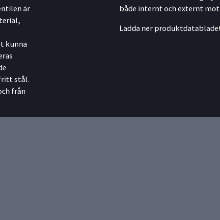
ntilen är
både internt och externt mo
erial,
Ladda ner produktdatabladet
tt kunna
eras
de
itt stål.
och från