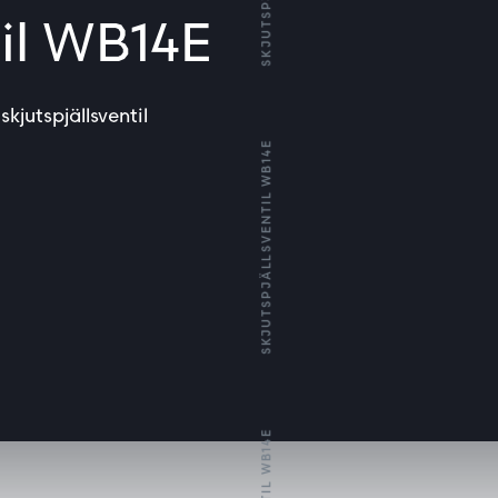
til WB14E
kjutspjällsventil
SKJUTSPJÄLLSVENTIL WB14E