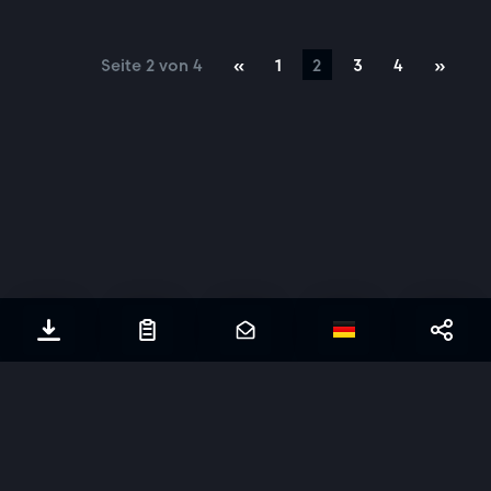
Seite 2 von 4
«
1
2
3
4
»