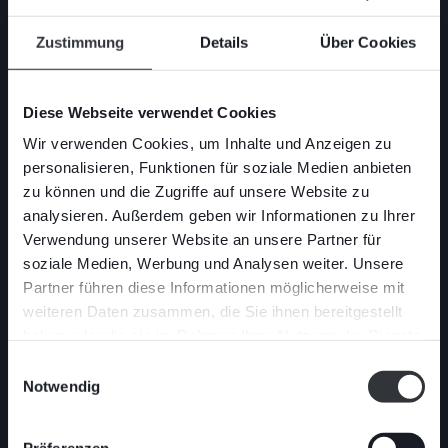
Zustimmung
Details
Über Cookies
Diese Webseite verwendet Cookies
05
Stafsjö introduce a new
Wir verwenden Cookies, um Inhalte und Anzeigen zu
hydraulic cylinder to its
personalisieren, Funktionen für soziale Medien anbieten
JULI
modular actuator range
zu können und die Zugriffe auf unsere Website zu
analysieren. Außerdem geben wir Informationen zu Ihrer
Verwendung unserer Website an unsere Partner für
soziale Medien, Werbung und Analysen weiter. Unsere
Partner führen diese Informationen möglicherweise mit
weiteren Daten zusammen, die Sie ihnen bereitgestellt
haben oder die sie im Rahmen Ihrer Nutzung der Dienste
gesammelt haben.
Einwilligungsauswahl
Notwendig
Präferenzen