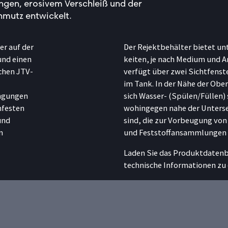
ungen, erosivem Verschleiß und der
mutz entwickelt.
r auf der
Der Rejektbehälter bietet un
und einen
keiten, je nach Medium und A
chen JTV-
verfügt über zwei Sichtfenste
im Tank. In der Nähe der Ober
ingungen
sich Wasser- (Spülen/Füllen)
hfesten
wohingegen nahe der Unterse
und
sind, die zur Vorbeugung vo
n
und Feststoffansammlungen i
Laden Sie das Produktdatenb
technische Informationen zu 