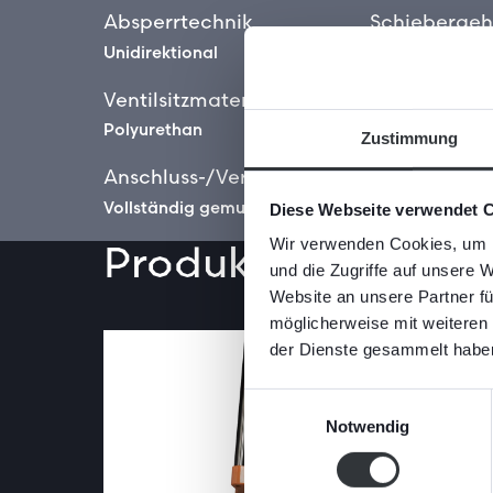
Absperrtechnik
Schiebergeh
Unidirektional
Edelstahl
Ventilsitzmaterial
Branchen
Polyurethan
Biomasse
Zustimmung
Zellstoff und P
Anschluss-/Verbindungstyp
Vollständig gemufft
Diese Webseite verwendet 
Wir verwenden Cookies, um I
Produkteigenscha
und die Zugriffe auf unsere 
Website an unsere Partner fü
möglicherweise mit weiteren
der Dienste gesammelt habe
Einwilligungsauswahl
Notwendig